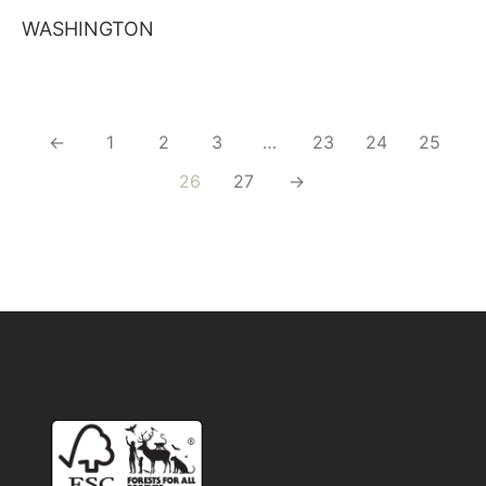
WASHINGTON
←
1
2
3
…
23
24
25
26
27
→