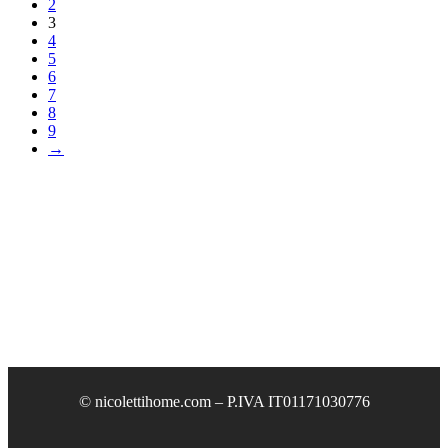
2
3
4
5
6
7
8
9
→
© nicolettihome.com – P.IVA IT01171030776