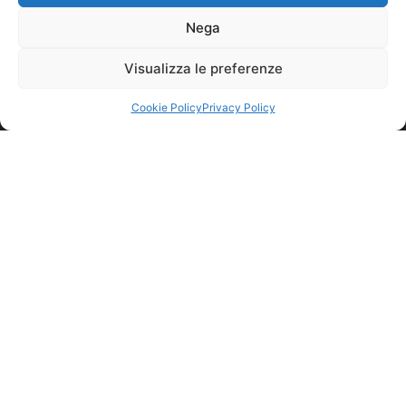
Nega
Visualizza le preferenze
Cookie Policy
Privacy Policy
© nicolettihome.com – P.IVA IT01171030776
Privacy Policy
Cookie Policy
Agent Area