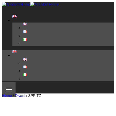
Home
/
Divani
/ SPRITZ