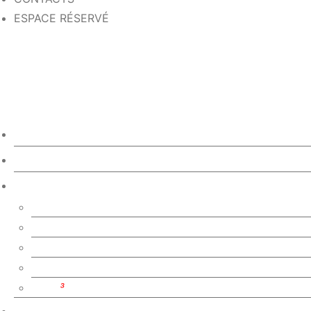
ESPACE RÉSERVÉ
ABOUT US
3D CONFIGURATOR
MODELS AND COLLECTIONS
SOFAS
SOFA BEDS
ARMCHAIRS
‘PEOPLE’ COLLECTION
COZY
³
COLLABORATIONS