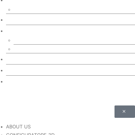
NICOLETTI HOME DRESSES IN LORO PIANA INTERIORS
CATALOGUES
WHY CHOOSE US
OUR MISSION
OUR VALUES
CURIOSITY
CONTACTS
MEMBER AREA
ABOUT US